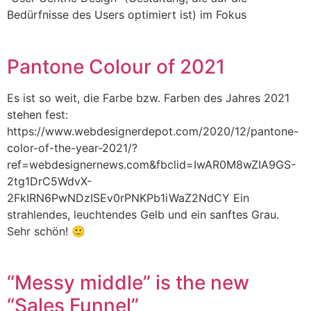
Bedürfnisse des Users optimiert ist) im Fokus
Pantone Colour of 2021
Es ist so weit, die Farbe bzw. Farben des Jahres 2021
stehen fest:
https://www.webdesignerdepot.com/2020/12/pantone-
color-of-the-year-2021/?
ref=webdesignernews.com&fbclid=IwAR0M8wZIA9GS-
2tg1DrC5WdvX-
2FkIRN6PwNDzISEv0rPNKPb1iWaZ2NdCY Ein
strahlendes, leuchtendes Gelb und ein sanftes Grau.
Sehr schön! 🙂
“Messy middle” is the new
“Sales Funnel”